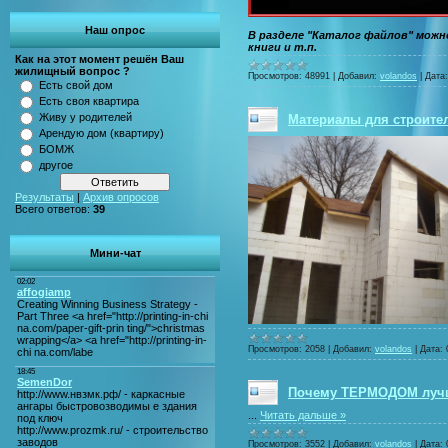
Наш опрос
В разделе "Каталог файлов" можн
книги и т.п.
Как на этот момент решён Ваш
жилищный вопрос ?
Просмотров:
48991
|
Добавил:
volandos
|
Дата:
Есть свой дом
Есть своя квартира
Живу у родителей
Материалы для строите
Арендую дом (квартиру)
БОМЖ
другое
Результаты
|
Архив опросов
Всего ответов:
39
Мини-чат
Просмотров:
2058
|
Добавил:
volandos
|
Дата:
Почему ТЕРМОДОМ лучш
...
Читать дальше »
Просмотров:
3552
|
Добавил:
volandos
|
Дата: