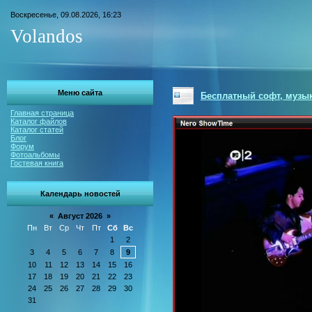
Воскресенье, 09.08.2026, 16:23
Volandos
Меню сайта
Бесплатный софт, музык
Главная страница
Каталог файлов
Каталог статей
Блог
Форум
Фотоальбомы
Гостевая книга
Календарь новостей
«
Август 2026
»
Пн
Вт
Ср
Чт
Пт
Сб
Вс
1
2
3
4
5
6
7
8
9
10
11
12
13
14
15
16
17
18
19
20
21
22
23
24
25
26
27
28
29
30
31