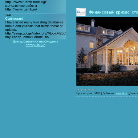
Финансовый кризис: сто
Для добавления необходима
авторизация
Просмотров:
3402
|
Добавил:
volandos
|
Дата: